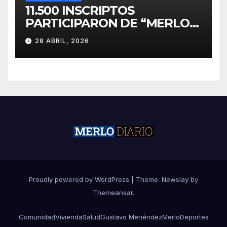
11.500 INSCRIPTOS
PARTICIPARON DE “MERLO
CORRE POR MALVINAS”
28 ABRIL, 2026
Proudly powered by WordPress
|
Theme:
Newslay
by
Themeansar
.
Comunidad
Vivienda
Salud
Gustavo Menéndez
Merlo
Deportes