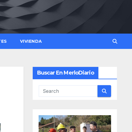
TES
VIVIENDA
Buscar En MerloDiario