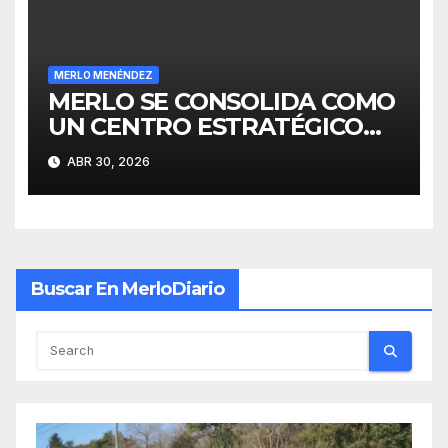
MERLO MENÉNDEZ
MERLO SE CONSOLIDA COMO
UN CENTRO ESTRATÉGICO
PARA EL DESARROLLO DE
ABR 30, 2026
INVERSIONES
Buscar En MerloDiario