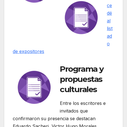
ce
dé
al
list
ad
o
de expositores
Programa y
propuestas
culturales
Entre los escritores e
invitados que
confirmaron su presencia se destacan
Eduardo Sacheri, Victor Hugo Morales,