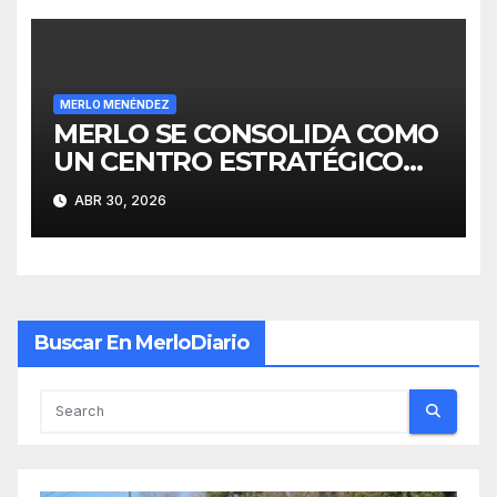
MERLO MENÉNDEZ
MERLO SE CONSOLIDA COMO
UN CENTRO ESTRATÉGICO
PARA EL DESARROLLO DE
ABR 30, 2026
INVERSIONES
Buscar En MerloDiario