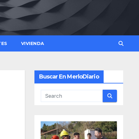
TES
VIVIENDA
Buscar En MerloDiario