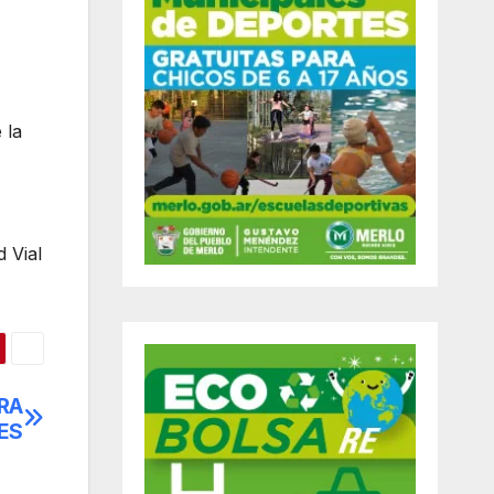
 la
 Vial
BRA
ES