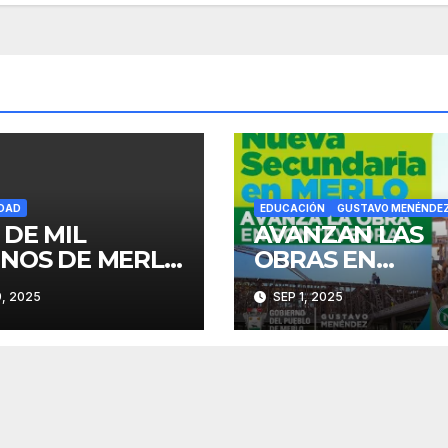
DAD
EDUCACIÓN
GUSTAVO MENÉNDE
 DE MIL
AVANZAN LAS
INOS DE MERLO
OBRAS EN
EGRESARON DE
ESCUELAS
9, 2025
SEP 1, 2025
ES