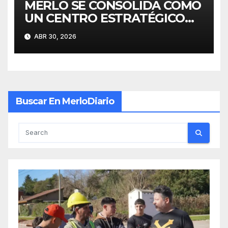
MERLO SE CONSOLIDA COMO
UN CENTRO ESTRATÉGICO
PARA EL DESARROLLO DE
ABR 30, 2026
INVERSIONES
Buscar En MerloDiario