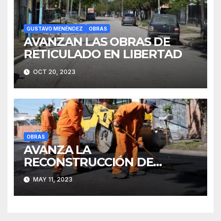
GUSTAVO MENÉNDEZ
OBRAS
AVANZAN LAS OBRAS DE
RETICULADO EN LIBERTAD
OCT 20, 2023
OBRAS
AVANZA LA
RECONSTRUCCIÓN DE
PAVIMENTOS EN MERLO
MAY 11, 2023
NORTE