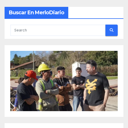
Buscar En MerloDiario