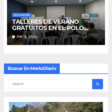
EDUCACIÓN
TALLERES DE VERANO
GRATUITOS EN EL POLO
AUDIOVISUAL
ENE 12, 2023
Buscar En MerloDiario