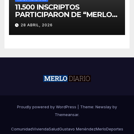
11.500 INSCRIPTOS
PARTICIPARON DE “MERLO
CORRE POR MALVINAS”
28 ABRIL, 2026
Proudly powered by WordPress
|
Theme:
Newslay
by
Themeansar
.
Comunidad
Vivienda
Salud
Gustavo Menéndez
Merlo
Deportes