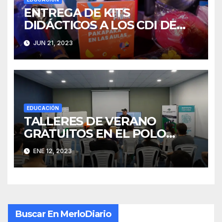
ENTREGA DE KITS
DIDÁCTICOS A LOS CDI DE
MERLO
JUN 21, 2023
EDUCACIÓN
TALLERES DE VERANO
GRATUITOS EN EL POLO
AUDIOVISUAL
ENE 12, 2023
Buscar En MerloDiario