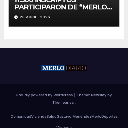
PARTICIPARON DE “MERLO
CORRE POR MALVINAS”
28 ABRIL, 2026
Proudly powered by WordPress
|
Theme:
Newslay
by
Themeansar
.
Comunidad
Vivienda
Salud
Gustavo Menéndez
Merlo
Deportes
Vivienda