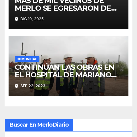
MÁS DE MIL VECINOS DE
MERLO SE EGRESARON DE
FINES
DIC 19, 2025
COMUNIDAD
CONTINÚAN LAS OBRAS EN
EL HOSPITAL DE MARIANO
ACOSTA
SEP 22, 2023
Buscar En MerloDiario