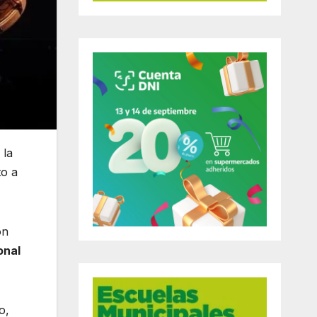
 la
to a
on
onal
o,