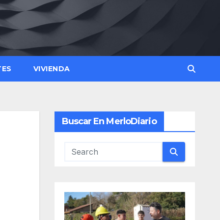
TES
VIVIENDA
Buscar En MerloDiario