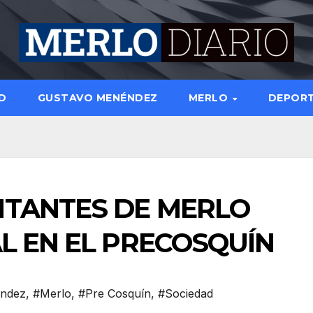
D
GUSTAVO MENÉNDEZ
MERLO
DEPOR
TANTES DE MERLO
L EN EL PRECOSQUÍN
éndez
,
#Merlo
,
#Pre Cosquín
,
#Sociedad