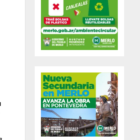
l
e
a