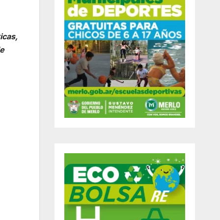
icas,
de