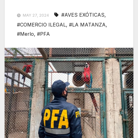
#AVES EXÓTICAS
,
MAY 27, 2024
#COMERCIO ILEGAL
,
#LA MATANZA
,
#Merlo
,
#PFA