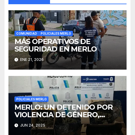
COMUNIDAD
POLICIALES MERLO
MÁS OPERATIVOS DE
SEGURIDAD EN MERLO
ENE 21, 2026
POLICIALES MERLO
MERLO: UN DETENIDO POR
VIOLENCIA DE GÉNERO,
DROGAS Y MUNICIONES
JUN 24, 2025
INCAUTADAS