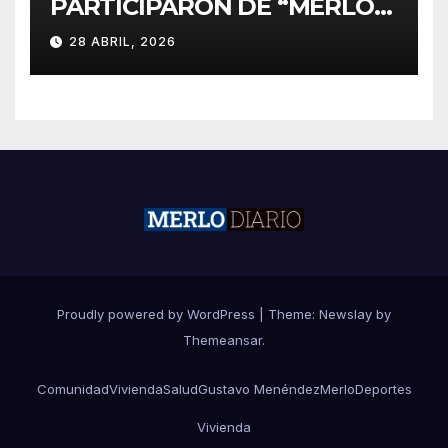
PARTICIPARON DE “MERLO
CORRE POR MALVINAS”
28 ABRIL, 2026
Proudly powered by WordPress
|
Theme:
Newslay
by
Themeansar
.
Comunidad
Vivienda
Salud
Gustavo Menéndez
Merlo
Deportes
Vivienda