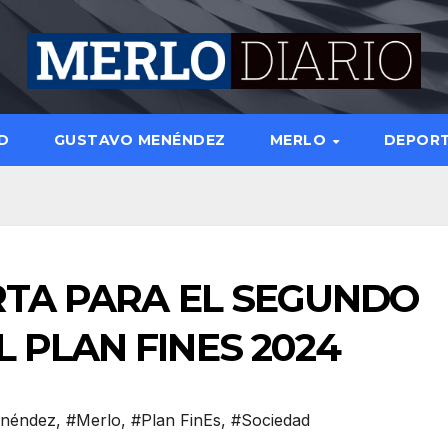
D
GUSTAVO MENÉNDEZ
MERLO
DEPOR
RTA PARA EL SEGUNDO
 PLAN FINES 2024
enéndez
,
#Merlo
,
#Plan FinEs
,
#Sociedad