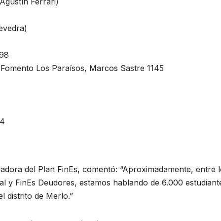
Agustín Ferrari)
evedra)
098
Fomento Los Paraísos, Marcos Sastre 1145
74
inadora del Plan FinEs, comentó: “Aproximadamente, entre 
al y FinEs Deudores, estamos hablando de 6.000 estudiant
 distrito de Merlo.”