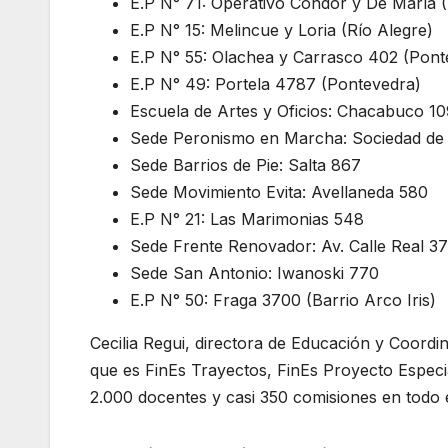
E.P N° 71: Operativo Condor y De María (
E.P N° 15: Melincue y Loria (Río Alegre)
E.P N° 55: Olachea y Carrasco 402 (Pont
E.P N° 49: Portela 4787 (Pontevedra)
Escuela de Artes y Oficios: Chacabuco 1
Sede Peronismo en Marcha: Sociedad de 
Sede Barrios de Pie: Salta 867
Sede Movimiento Evita: Avellaneda 580
E.P N° 21: Las Marimonias 548
Sede Frente Renovador: Av. Calle Real 3
Sede San Antonio: Iwanoski 770
E.P N° 50: Fraga 3700 (Barrio Arco Iris)
Cecilia Regui, directora de Educación y Coord
que es FinEs Trayectos, FinEs Proyecto Especi
2.000 docentes y casi 350 comisiones en todo el