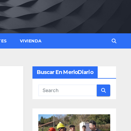
TES
VIVIENDA
Buscar En MerloDiario