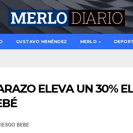
D
GUSTAVO MENÉNDEZ
MERLO
DEPOR
ARAZO ELEVA UN 30% E
EBÉ
IESGO BEBE