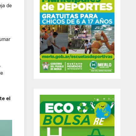
eja de
fumar
,
de
te el