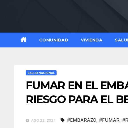
Skip
to
content
COMUNIDAD
VIVIENDA
SALU
SALUD NACIONAL
FUMAR EN EL EMB
RIESGO PARA EL B
#EMBARAZO
,
#FUMAR
,
#R
AGO 22, 2024