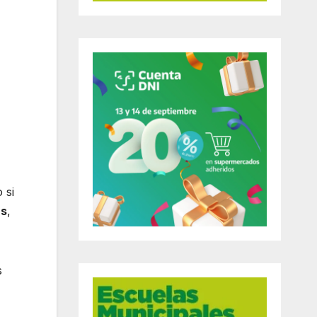
 si
as
,
s