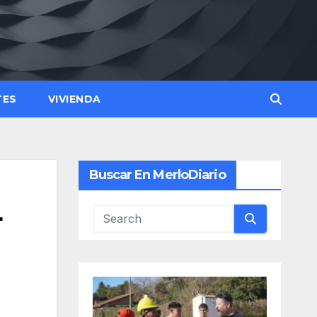
TES
VIVIENDA
Buscar En MerloDiario
L