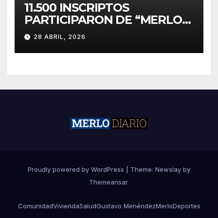
11.500 INSCRIPTOS
PARTICIPARON DE “MERLO
CORRE POR MALVINAS”
28 ABRIL, 2026
Proudly powered by WordPress
|
Theme:
Newslay
by
Themeansar
.
Comunidad
Vivienda
Salud
Gustavo Menéndez
Merlo
Deportes