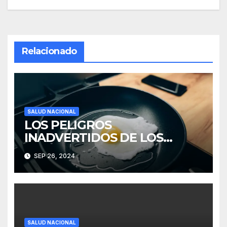
Relacionado
SALUD NACIONAL
LOS PELIGROS
INADVERTIDOS DE LOS
“QUÍMICOS PARA SIEMPRE”
SEP 26, 2024
EN PRODUCTOS DIARIOS
SALUD NACIONAL