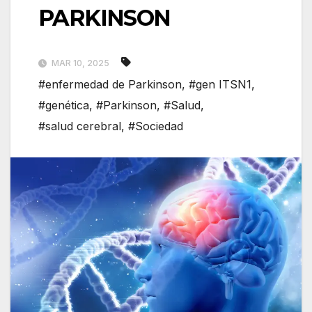
PARKINSON
MAR 10, 2025
#enfermedad de Parkinson
,
#gen ITSN1
,
#genética
,
#Parkinson
,
#Salud
,
#salud cerebral
,
#Sociedad