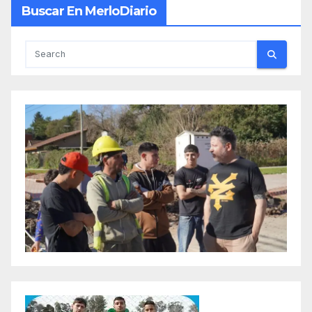
Buscar En MerloDiario