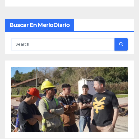
Buscar En MerloDiario