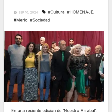
#Cultura
,
#HOMENAJE
,
SEP 10, 2024
#Merlo
,
#Sociedad
En una reciente edición de ‘Nuestro Arrabal’,