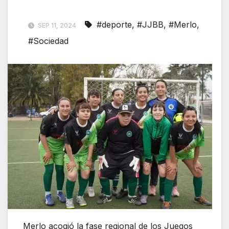
#deporte
,
#JJBB
,
#Merlo
,
SEP 11, 2024
#Sociedad
Merlo acogió la fase regional de los Juegos