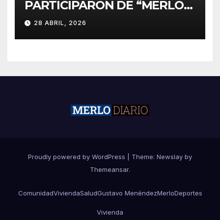
PARTICIPARON DE “MERLO
CORRE POR MALVINAS”
28 ABRIL, 2026
Proudly powered by WordPress
|
Theme:
Newslay
by
Themeansar
.
Comunidad
Vivienda
Salud
Gustavo Menéndez
Merlo
Deportes
Vivienda