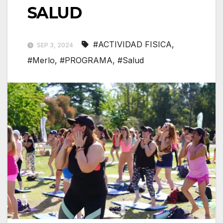
SALUD
#ACTIVIDAD FISICA
,
SEP 3, 2024
#Merlo
,
#PROGRAMA
,
#Salud