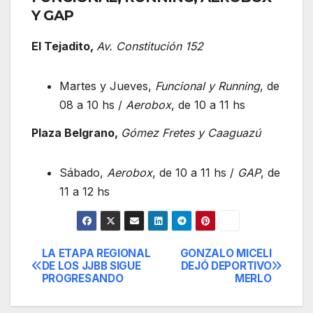
Y GAP
El Tejadito,
Av. Constitución 152
Martes y Jueves,
Funcional y Running
, de
08 a 10 hs /
Aerobox
, de 10 a 11 hs
Plaza Belgrano,
Gómez Fretes y Caaguazú
Sábado,
Aerobox
, de 10 a 11 hs /
GAP
, de
11 a 12 hs
LA ETAPA REGIONAL
GONZALO MICELI
Navegación
DE LOS JJBB SIGUE
DEJÓ DEPORTIVO
PROGRESANDO
MERLO
de