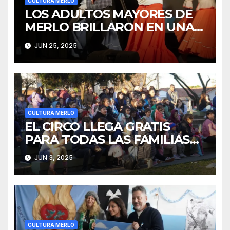
CULTURA MERLO
LOS ADULTOS MAYORES DE
MERLO BRILLARON EN UNA
MUESTRA ARTÍSTICA
JUN 25, 2025
CULTURA MERLO
EL CIRCO LLEGA GRATIS
PARA TODAS LAS FAMILIAS
DE MERLO
JUN 3, 2025
CULTURA MERLO