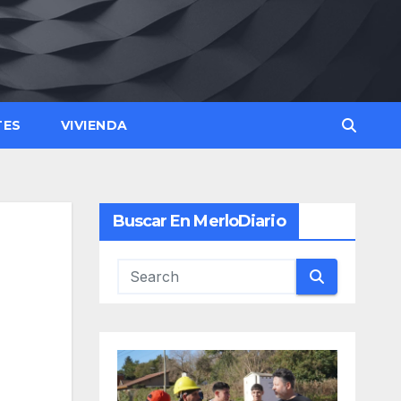
TES
VIVIENDA
Buscar En MerloDiario