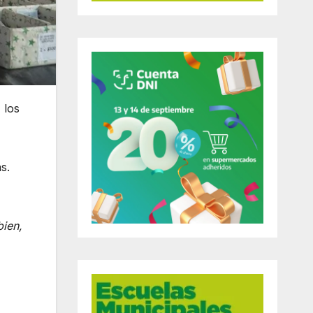
 los
s.
bien,