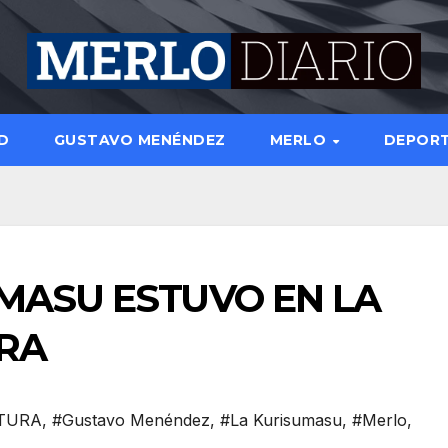
D
GUSTAVO MENÉNDEZ
MERLO
DEPOR
MASU ESTUVO EN LA
URA
LTURA
,
#Gustavo Menéndez
,
#La Kurisumasu
,
#Merlo
,