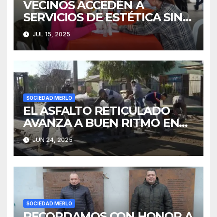
VECINOS ACCEDEN A
SERVICIOS DE ESTÉTICA SIN
COSTO
JUL 15, 2025
SOCIEDAD MERLO
EL ASFALTO RETICULADO
AVANZA A BUEN RITMO EN
PARQUE SAN MARTÍN
JUN 24, 2025
SOCIEDAD MERLO
RECORDAMOS CON HONOR A