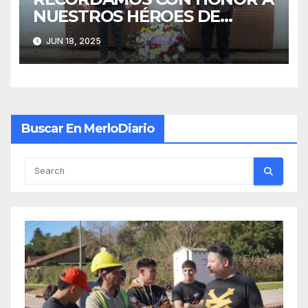
NUESTROS HÉROES DE
MALVINAS
JUN 18, 2025
Buscar En MerloDiario