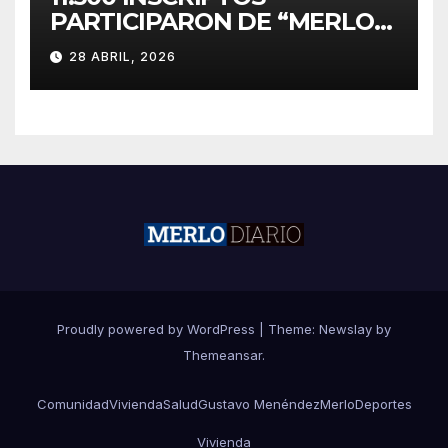
PARTICIPARON DE “MERLO
CORRE POR MALVINAS”
28 ABRIL, 2026
Proudly powered by WordPress
|
Theme:
Newslay
by
Themeansar
.
Comunidad
Vivienda
Salud
Gustavo Menéndez
Merlo
Deportes
Vivienda