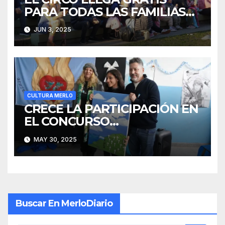
PARA TODAS LAS FAMILIAS
DE MERLO
JUN 3, 2025
CULTURA MERLO
CRECE LA PARTICIPACIÓN EN
EL CONCURSO
“EMBAJADORES MERLENSES
MAY 30, 2025
POR MALVINAS”
Buscar En MerloDiario