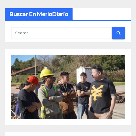
Buscar En MerloDiario