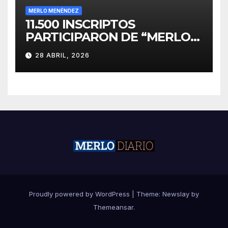
MERLO MENÉNDEZ
11.500 INSCRIPTOS
PARTICIPARON DE “MERLO
CORRE POR MALVINAS”
28 ABRIL, 2026
Proudly powered by WordPress
|
Theme:
Newslay
by
Themeansar
.