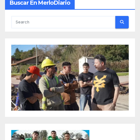
Buscar En MerloDiario