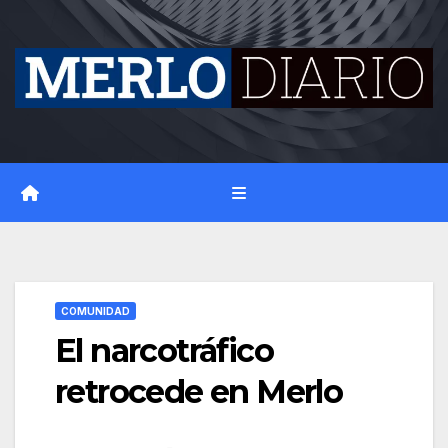
Skip
to
content
COMUNIDAD
El narcotráfico
retrocede en Merlo