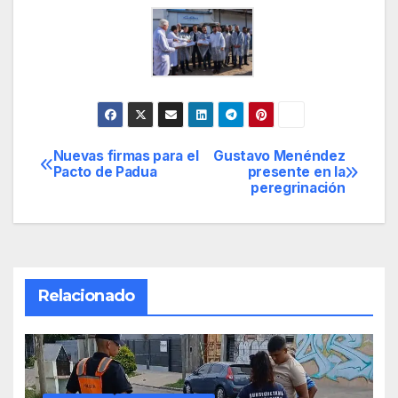
Nuevas firmas para el
Gustavo Menéndez
Navegación
Pacto de Padua
presente en la
peregrinación
de
entradas
Relacionado