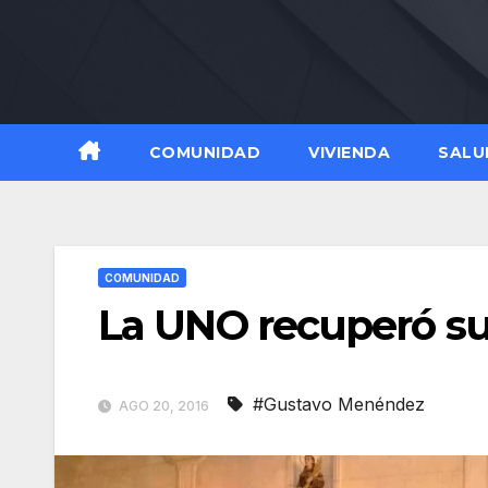
Skip
to
content
COMUNIDAD
VIVIENDA
SALU
COMUNIDAD
La UNO recuperó su
#Gustavo Menéndez
AGO 20, 2016