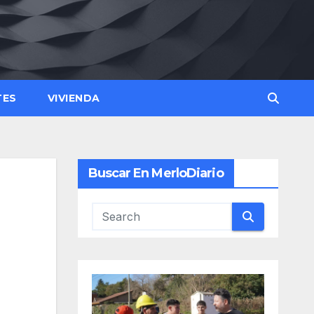
TES
VIVIENDA
Buscar En MerloDiario