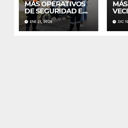
MÁS OPERATIVOS
MÁS
DE SEGURIDAD EN
VEC
MERLO
SE 
ENE 21, 2026
DIC 1
FIN