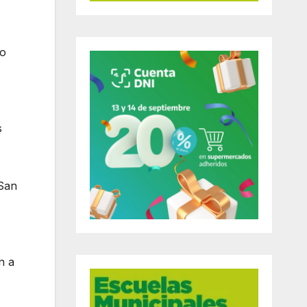
no
s
 San
n a