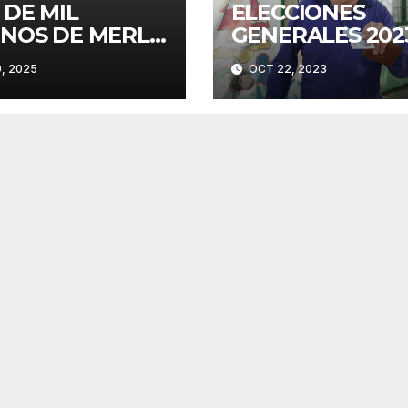
 DE MIL
ELECCIONES
INOS DE MERLO
GENERALES 202
EGRESARON DE
9, 2025
OCT 22, 2023
ES