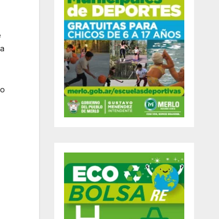
e
la
vo