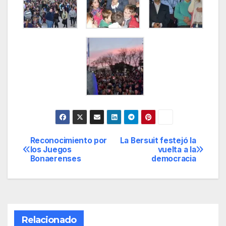
Reconocimiento por
La Bersuit festejó la
Navegación
los Juegos
vuelta a la
Bonaerenses
democracia
de
entradas
Relacionado