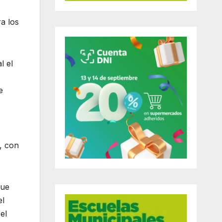
a los
l el
e
, con
que
el
el