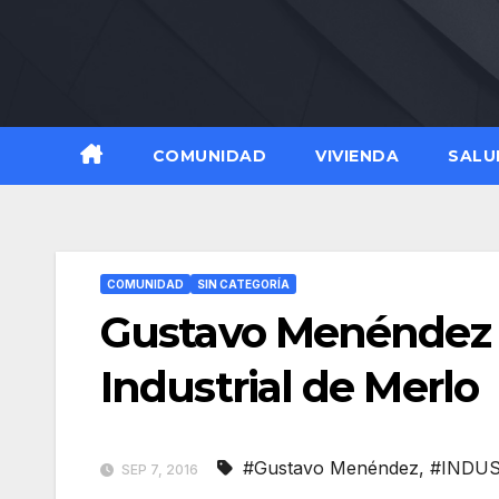
Skip
to
content
COMUNIDAD
VIVIENDA
SALU
COMUNIDAD
SIN CATEGORÍA
Gustavo Menéndez p
Industrial de Merlo
#Gustavo Menéndez
,
#INDUS
SEP 7, 2016