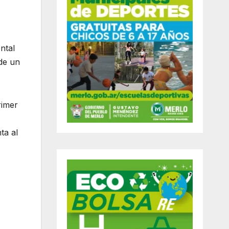
ntal
 de un
rimer
ta al