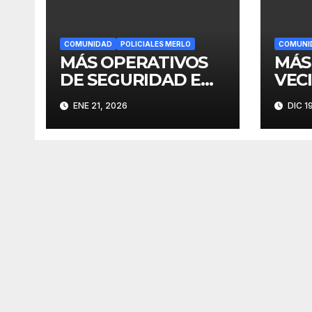
COMUNIDAD
POLICIALES MERLO
COMUNI
MÁS OPERATIVOS
MÁS
DE SEGURIDAD EN
VEC
MERLO
SE 
ENE 21, 2026
DIC 1
FIN