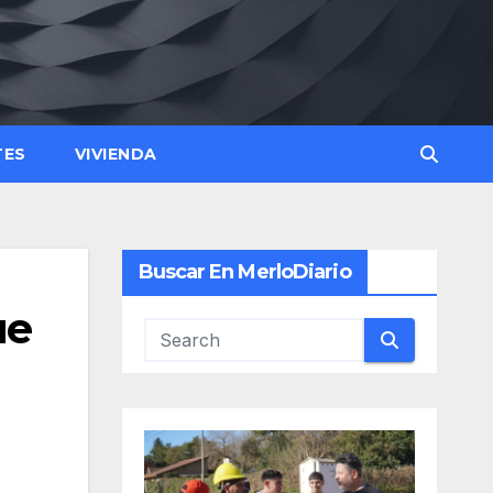
TES
VIVIENDA
Buscar En MerloDiario
ue