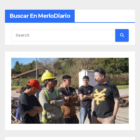
Buscar En MerloDiario