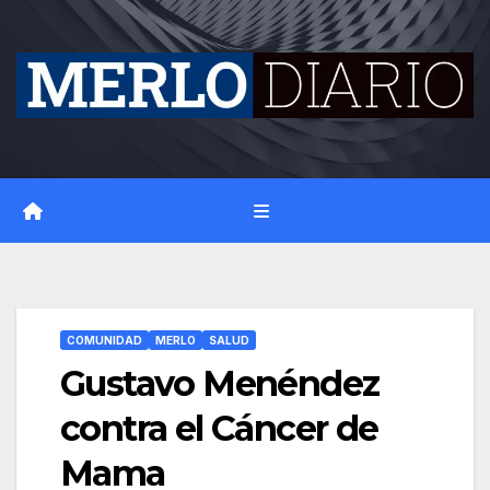
Skip
to
content
COMUNIDAD
MERLO
SALUD
Gustavo Menéndez
contra el Cáncer de
Mama