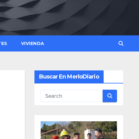
TES
VIVIENDA
Buscar En MerloDiario