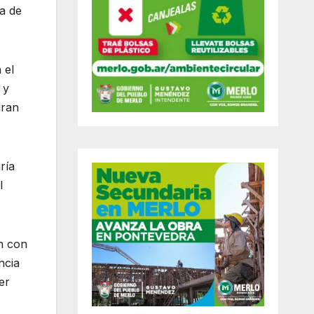
ia de
 el
 y
gran
ría
l
n con
ncia
er