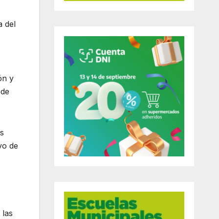
a del
ón y
 de
as
vo de
 las