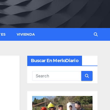
TES
VIVIENDA
Buscar En MerloDiario