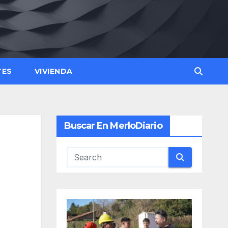
TES
VIVIENDA
Buscar En MerloDiario