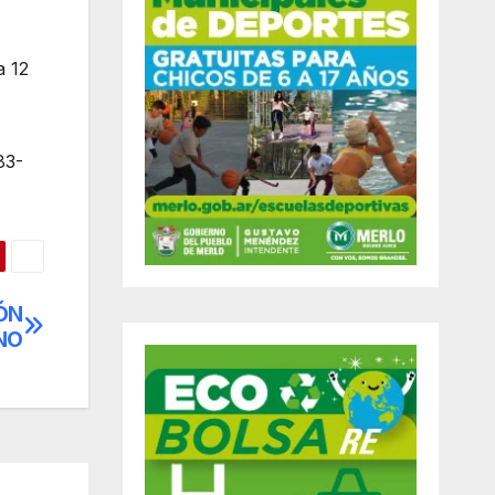
a 12
83-
ÓN
NO