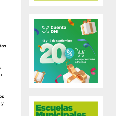
tas
s
do
os
 y