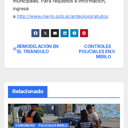
municipales. Para requisitos e información,
ingresá
a
http://www.merlo.gob.ar/anteojosgratuitos
REMODELACIÓN EN
CONTROLES
Navegación
EL TRIÁNGULO
POLICIALES EN
MERLO
de
entradas
Relacionado
COMUNIDAD
POLICIALES MERLO