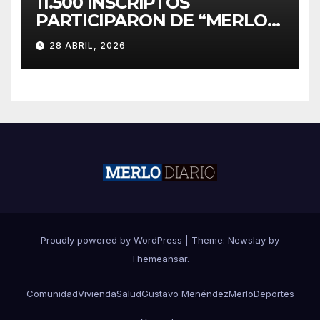
11.500 INSCRIPTOS
PARTICIPARON DE “MERLO
CORRE POR MALVINAS”
28 ABRIL, 2026
Proudly powered by WordPress
|
Theme:
Newslay
by
Themeansar
.
Comunidad
Vivienda
Salud
Gustavo Menéndez
Merlo
Deportes