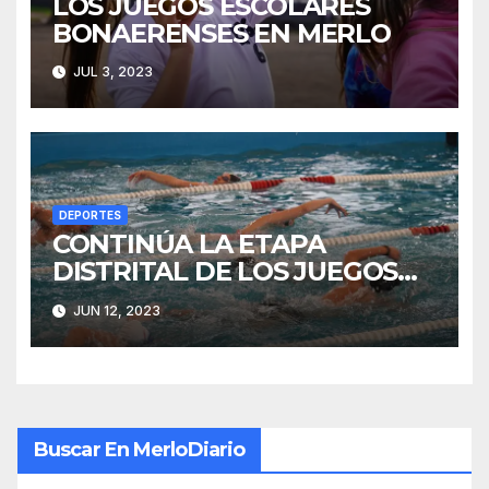
LOS JUEGOS ESCOLARES
BONAERENSES EN MERLO
JUL 3, 2023
DEPORTES
CONTINÚA LA ETAPA
DISTRITAL DE LOS JUEGOS
BONAERENSES 2023
JUN 12, 2023
Buscar En MerloDiario