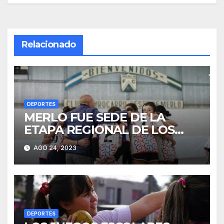
entradas
Relacionado
DEPORTES
MERLO FUE SEDE DE LA
ETAPA REGIONAL DE LOS
JJBB DE HANDBALL
AGO 24, 2023
DEPORTES