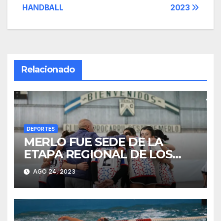
entradas
HANDBALL
2023
Relacionado
DEPORTES
MERLO FUE SEDE DE LA
ETAPA REGIONAL DE LOS
JJBB DE HANDBALL
AGO 24, 2023