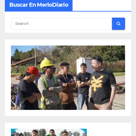
Buscar En MerloDiario