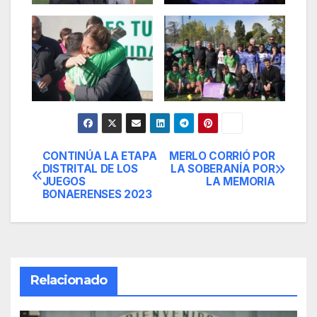
CONTINÚA LA ETAPA
MERLO CORRIÓ POR
Navegación
DISTRITAL DE LOS
LA SOBERANÍA POR
JUEGOS
LA MEMORIA
de
BONAERENSES 2023
entradas
Relacionado