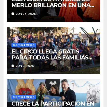
MERLO BRILLARON EN UNA
MUESTRA ARTÍSTICA
JUN 25, 2025
CULTURA MERLO
EL CIRCO LLEGA GRATIS
PARA TODAS LAS FAMILIAS
DE MERLO
JUN 3, 2025
CULTURA MERLO
CRECE LA PARTICIPACIÓN EN