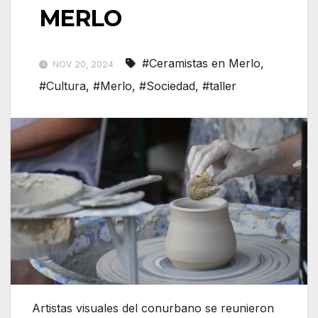
MERLO
#Ceramistas en Merlo
,
NOV 20, 2024
#Cultura
,
#Merlo
,
#Sociedad
,
#taller
Artistas visuales del conurbano se reunieron