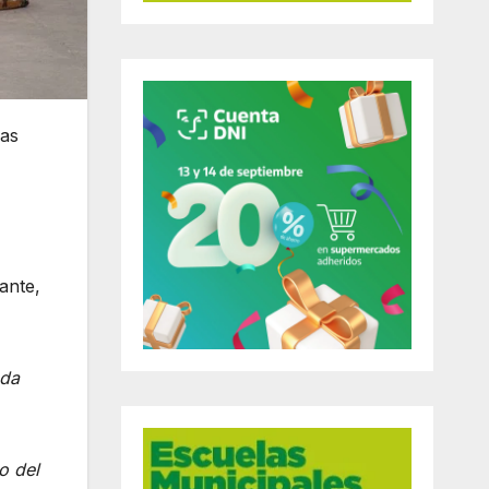
las
ante,
ada
o del