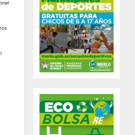
onal
tros
l