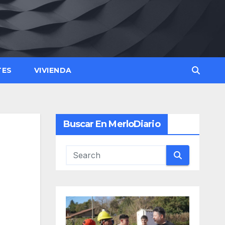
TES
VIVIENDA
Buscar En MerloDiario