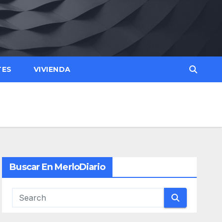
TES
VIVIENDA
Buscar En MerloDiario