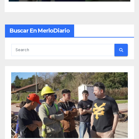
Buscar En MerloDiario