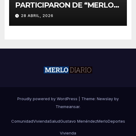
PARTICIPARON DE “MERLO
CORRE POR MALVINAS”
28 ABRIL, 2026
Proudly powered by WordPress
|
Theme:
Newslay
by
Themeansar
.
Comunidad
Vivienda
Salud
Gustavo Menéndez
Merlo
Deportes
Vivienda