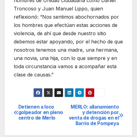
hombres de Unidad Ciudadana como Daniel
Troncoso y Juan Manuel Lippo, quien
reflexionó: “Nos sentimos abochornados por
los hombres que efectúan estas acciones de
violencia, de ahí que desde nuestro sitio
debemos estar apoyando, por el hecho de que
nosotros tenemos una madre, una hermana,
una novia, una hija, con lo que siempre y en
toda circunstancia vamos a acompañar esta
clase de causas.”
Detienen a loco
MERLO: allanamiento
Navegación
golpeador en pleno
y detención por
centro de Merlo
venta de drogas en el
de
Barrio de Pompeya
entradas