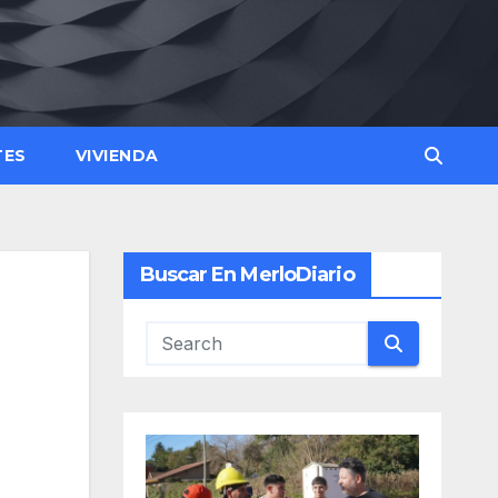
TES
VIVIENDA
Buscar En MerloDiario